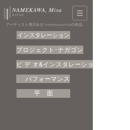
​滑川みざ/なめかわみさ/MisaNamekawa
NAMEKAWA, Misa
​滑川みざ/なめかわみさ/MisaNamekawa
Artist
アーティスト滑川みざ/namekawamisaの作品
インスタレーション
プロジェクトｰナガゴン
ビ デ オ&インスタレーション
パフォーマンス
平 面